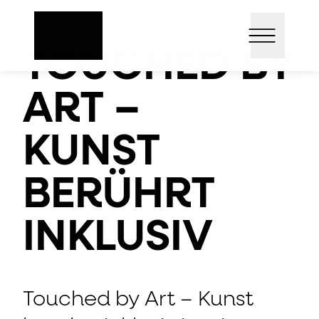
Direkt
Open mai
zum
Inhalt
TOUCHED BY
ART –
KUNST
BERÜHRT
INKLUSIV
Touched by Art – Kunst