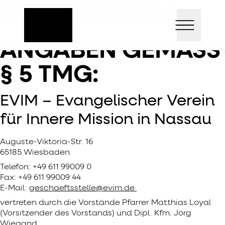
IMPRESSUM
Direkt
Open mai
zum
Inhalt
ANGABEN GEMÄSS §
5 TMG:
EVIM – Evangelischer Verein
für Innere Mission in Nassau
Auguste-Viktoria-Str. 16
65185 Wiesbaden
Telefon: +49 611 99009 0
Fax: +49 611 99009 44
E-Mail:
geschaeftsstelle@evim.de
vertreten durch die Vorstände Pfarrer Matthias Loyal
(Vorsitzender des Vorstands) und Dipl. Kfm. Jörg
Wiegand.