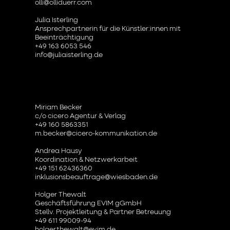
olli@olliduerr.com
Julia Isterling
Ansprechpartnerin für die Künstler:innen mit
Beeinträchtigung
+49 163 6053 546
info@juliaisterling.de
Miriam Becker
c/o cicero Agentur & Verlag
+49 160 5863351
m.becker@cicero-kommunikation.de
Andrea Hausy
Koordination & Netzwerkarbeit
+49 151 62436360
inklusionsbeauftrage@wiesbaden.de
Holger Thewalt
Geschäftsführung EVIM gGmbH
Stellv. Projektleitung & Partner Betreuung
+49 611 99009-94
holger.thewalt@evim.de