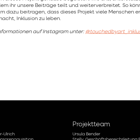
em ihr unsere Beiträge teilt und weiterverbreitet. So kön
 dazu beitragen, dass dieses Projekt viele Menschen er
acht, Inklusion zu leben.
nformationen auf Instagram unter:
@touchedbyart_inklus
Projektteam
r-Ulrich
Ursula Bender
onsorenaquisition
Stellv. Geschäftsbereichsleitung