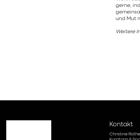
gerne, ind
gemeinsam
und Mut m
Weitere I
Kontakt
Christine Rothe
Kuratorin & Sp