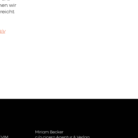
nen wir
reicht
iv
Miriam Becker
 EVIM
c/o cicero Agentur & Verlag