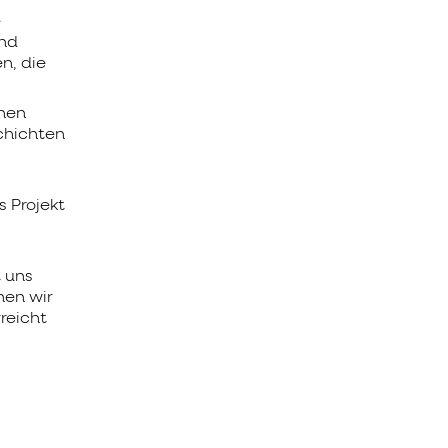
e
nd
n, die
chen
chichten
 Projekt
 uns
nen wir
reicht