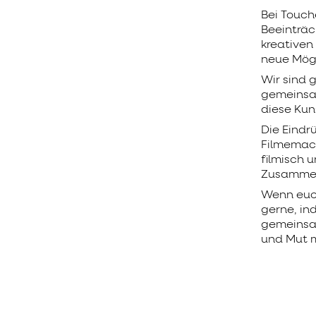
Bei Touche
Beeinträ
kreativen
neue Mögl
Wir sind 
gemeinsam
diese Kun
Die Eindrü
Filmemach
filmisch 
Zusammen
Wenn euch
gerne, ind
gemeinsam
und Mut m