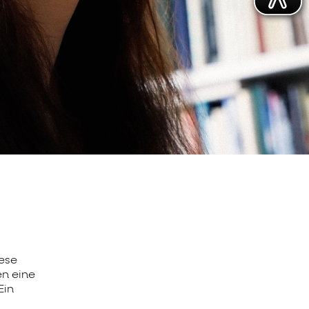
ese
en eine
Ein