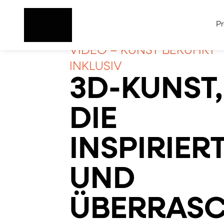
Direkt
zum
Pr
Inhalt
VIDEO – KUNST BERÜHRT
INKLUSIV
3D-KUNST,
DIE
INSPIRIER
UND
ÜBERRAS