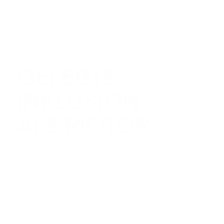
VISION
GELEBTE
INKLUSION
ALS MOTOR
Die Kunstwerke der Tandems stehen symbolisch
für eine inklusive Gesellschaft, die Vielfalt als
Stärke anerkennt. Durch die Erlöse der Auktion,
durch Sponsoring und ehrenamtliches
Engagement soll das Projekt nachhaltig wirken
– als Modell für gelebte Inklusion durch Kunst.
Das Projektteam will den Boden bereiten, damit