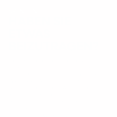
SPENDEN
HABEN SIE
ETWAS
BEIZUTRAGEN?
Viele Mitglieder der Stadtgesellschaft
fördern, unterstützen und spenden
bereits, um dieses einzigartige Projekt in
Wiesbaden Aufblühen zu lassen!
Barrierefreie Ateliers, Werkzeuge und
Materialien wurden in Kooperation mit
der Stadt und Privatpersonen
bereitgestellt, um optimale
Arbeitsbedingungen zu