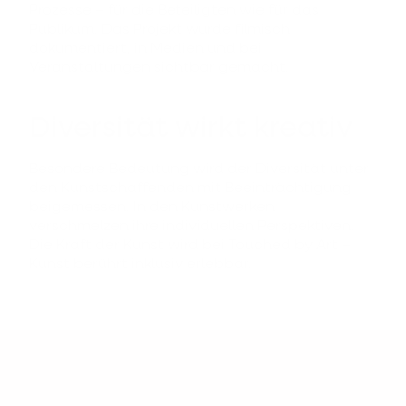
Prozesse – für die Beteiligten wie für das
Publikum. Das Projekt wurde filmisch
dokumentiert, in Medien und bei
Veranstaltungen sichtbar gemacht.
Diversität wirkt kreativ
Besondere Bedeutung wird der Diversität unter
den Kunstschaffenden mit Beeinträchtigung
beigemessen. In den Kunstwerken
verschmelzen ihre individuellen Perspektiven.
Die Kraft der Kunst wird bei Touched by Art –
Kunst berührt inklusiv erlebbar.