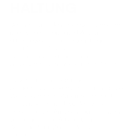
HALTUNG
Der Anspruch des Projektes: Barrieren
überwinden, Raum und Zeit für
außergewöhnliche Begegnungen
schaffen, professionelle
Rahmenbedingungen bieten,
gesellschaftliche Relevanz entfalten.
Es geht um hochkarätige
zeitgenössische Kunst mit Haltung. Die
Werke waren im Museum Reinhard
Ernst zu sehen und wurden vom
renommierten Auktionshaus Christie’s
versteigert. Eine Ausstellung im
Bellevue-Saal Wiesbaden schließt sich
nun an.