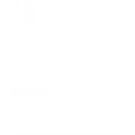
Bilder aus der
Schaffensphase
Zwei Monate lang kreierten Kunstschaffende im
Palast Hotel Wiesbaden ihre Touched by Art -
Werke. Unsere Bildergalerie vermittelt den
kreativen Austausch.
Weiter Lesen
UNTERSTÜTZUNG