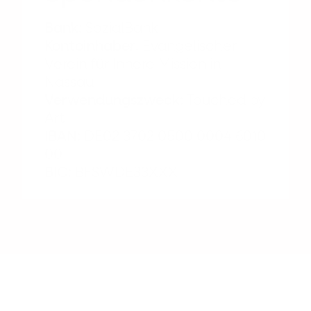
Bank:
SozialBank
Kontoinhaber:
Evangelischer
Verein für Innere Mission in
Nassau
Verwendungszweck:
Touched by
Art
IBAN:
DE02 3702 0500 0004 6010
00
BIC:
BFSWDE33XXX