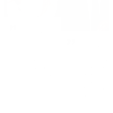
Kunst war
für mich nie
Ich lade Sie
nur
herzlich ein,
Ausdruck –
sich von der
sie war
Projektidee
immer auch
begeistern z
Brücke. Eine
lassen.
Brücke
Wiesbaden i
zwischen
bereits viele
Sprachen,
Schritte in
Kulturen,
Richtung ein
Menschen.