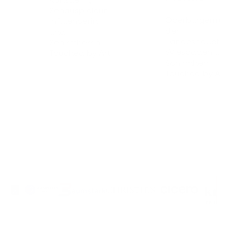
Künstlerin,
Schauspielerin,
Oberbürgermei
Influencerin
der
und
Landeshauptst
Schirmherrin
Wiesbaden un
Touched by Art
Schirmherr
Touched by Art