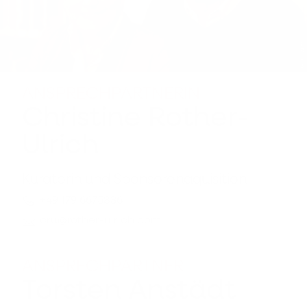
ANSPRECHPARTNERIN
Christine Rother-
Ulrich
Kuratorin und Sponsorenaquisition
+49 179 6675836
cru@rother-ulrich.com
ANSPRECHPARTNER
Torsten Anstädt