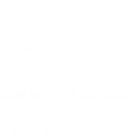
Werke regionaler
Kunstschaffender mit
Beeinträchtigung
Eco
Julia
Jens
Jenny
Thomas
Tobias
Heinz
Lina
Oliver
Ralf
Collet
Göbel
Martin
Martin
Nauheim
Römer
Schreiber
Schwarz
Ulrich
Zehn Tandems am