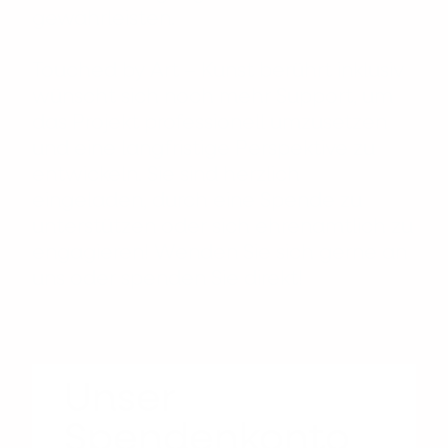
gewährleisten.
Touched by Art – Kunst berührt inklusiv
wünscht sich noch mehr Support, um
das Projekt professionell umzusetzen
und eine langfristige Perspektive zu
entwickeln. Sie sind herzlich
eingeladen, durch eine Spende zu
unterstützen oder sich ehrenamtlich zu
engagieren! Wenden Sie sich gerne an
uns oder spenden Sie direkt!
Unser
Spendenkonto