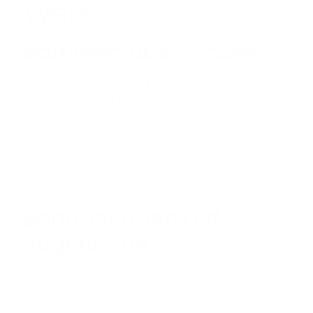
Werk
Barrieren überwinden
Kunst kann Barrieren überwinden. Touched by
Art – Kunst berührt inklusiv setzt diese Kraft ein.
Regionale Künstlerinnen und Künstler mit
Beeinträchtigung arbeiteten mit renommierten
Kunstschaffenden aus ganz Deutschland
zusammen, die der Einladung des Projektteams
nach Wiesbaden gefolgt sind.
Begegnungen auf
Augenhöhe
Zehn Tandems gingen in barrierefreien Ateliers
gemeinsam ans Werk. Es geht um Begegnungen
auf Augenhöhe, kreative Energie, berührende