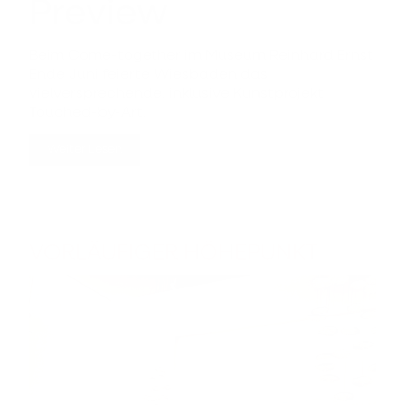
Preview
Beim Come-together im Museum Reinhard Ernst
Ende Juni feierte Wiesbaden das
vielversprechende, inklusive Kunstprojekt
Touched-by-Art.
Weiter Lesen
VORLÄUFIGER HÖHEPUNKT