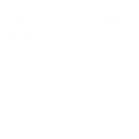
SPONSORING
STEIGEN SIE MIT
EIN!
Sponsoring macht – neben
ehrenamtlichem Engagement – dieses
Projekt erst möglich. Als Team im
Hintergrund sorgen wir für eine
professionelle Umsetzung und
Dokumentation des Projektes sowie für
die Sichtbarkeit unserer Förderinnen
und Förderer!
Gesellschaftliche Relevanz:
Sie setzen ein Zeichen für Vielfalt und
Inklusion
Hohe Sichtbarkeit: