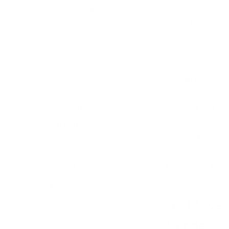
inklusiven St
Touched by
gegangen.
Art
Lassen Sie u
bedeutet
weiter ins
genau das:
Gespräch
Verbindung
kommen, wi
schaffen,
wir durch di
dort, wo oft
Kunst und
Trennung
Kultur Teilh
empfunden
ermögliche
wird.
und Barriere
Cindy
überwinden
können.
Klink
Gert-Uwe
Deaf
Performance
Mende