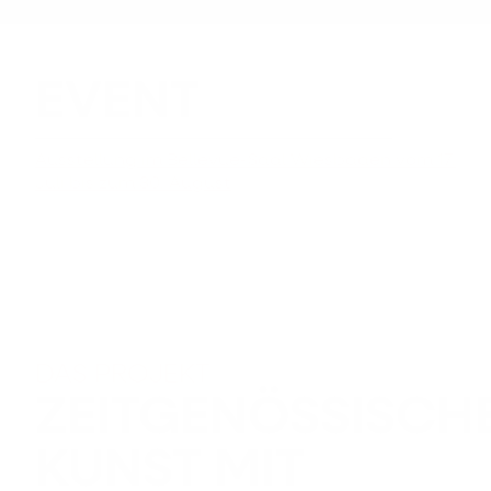
EVENT
Ausstellung im Bellevue-Saal Wiesbaden vom 17.
Juli bis zum 30. August
DAS PROJEKT
ZEITGENÖSSISCH
KUNST MIT