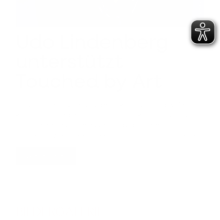
Udo Lindenberg
unterstützt
Touched by Art
Das integrative Kunstprojekt Touched by Art
kommt in der breiten Öffentlichkeit an und stößt
auf viel reges Interesse. Ein populärer
Unterstützer der Kampagne ist Udo Lindenberg.
Weiter Lesen
BILDERGALERIE