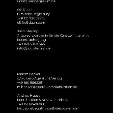
ursula.bender@evim.de
Olli Duerr
Filmische Begleitung
+49 176 32653874
olli@olliduerr.com
Julia Isterling
Ansprechpartnerin für die Künstler:innen mit
Beeinträchtigung
+49 163 6053 546
info@juliaisterling.de
Miriam Becker
c/o cicero Agentur & Verlag
+49 160 5863351
m.becker@cicero-kommunikation.de
Andrea Hausy
Koordination & Netzwerkarbeit
+49 151 62436360
inklusionsbeauftrage@wiesbaden.de