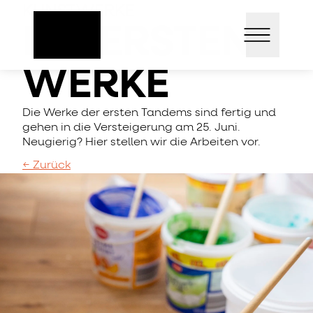
Direkt
KUNSTWERKE
Open mai
zum
DIE ERSTEN
Inhalt
WERKE
Die Werke der ersten Tandems sind fertig und
gehen in die Versteigerung am 25. Juni.
Neugierig? Hier stellen wir die Arbeiten vor.
← Zurück