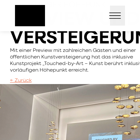
Direkt
VORLÄUFIGER HÖHEPUNKT
Open mai
zum
PREVIEW UND
Inhalt
VERSTEIGER
Mit einer Preview mit zahlreichen Gästen und einer
öffentlichen Kunstversteigerung hat das inklusive
Kunstprojekt „Touched-by-Art – Kunst berührt inklusi
vorläufigen Höhepunkt erreicht.
← Zurück