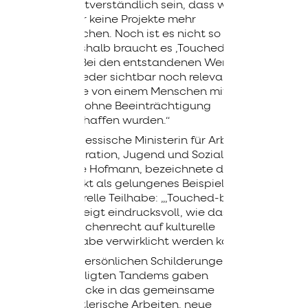
selbstverständlich sein, dass wir
dafür keine Projekte mehr
brauchen. Noch ist es nicht so weit
– deshalb braucht es ‚Touched-by-
Art‘. Bei den entstandenen Werken
ist weder sichtbar noch relevant,
ob sie von einem Menschen mit
oder ohne Beeinträchtigung
geschaffen wurden.“
Die Hessische Ministerin für Arbeit,
Integration, Jugend und Soziales,
Heike Hofmann, bezeichnete das
Projekt als gelungenes Beispiel für
kulturelle Teilhabe: „‚Touched-by-
Art‘ zeigt eindrucksvoll, wie das
Menschenrecht auf kulturelle
Teilhabe verwirklicht werden kann.“
Die persönlichen Schilderungen der
beteiligten Tandems gaben
Einblicke in das gemeinsame
künstlerische Arbeiten, neue