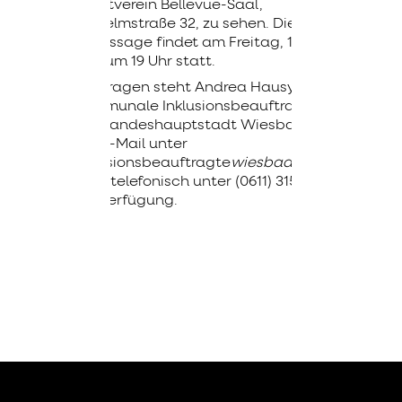
Kunstverein Bellevue-Saal,
Wilhelmstraße 32, zu sehen. Die
Vernissage findet am Freitag, 17.
Juli, um 19 Uhr statt.
Für Fragen steht Andrea Hausy,
Kommunale Inklusionsbeauftragte
der Landeshauptstadt Wiesbaden,
per E-Mail unter
inklusionsbeauftragte
wiesbaden
de
oder telefonisch unter (0611) 315896
zur Verfügung.