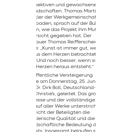
Perspektiven und gewachsene
Freundschaften. Thomas Martin,
Künstler der Werkgemeinschaft
Wiesbaden, sprach auf der Bühne
davon, wie das Projekt ihm Mut und
Zuversicht gegeben hat. Der
Bildhauer Thomas Reifferscheid
sagte: „Kunst ist immer gut, wenn
sie aus dem Herzen betrachtet
wird. Und noch besser, wenn sie aus
dem Herzen heraus entsteht.“
Die öffentliche Versteigerung
wurde am Donnerstag, 25. Juni, von
Prof. Dr. Dirk Boll, Deutschland-Chef
von Christie’s, geleitet. Das große
Interesse und der vollständige
Verkauf aller Werke unterstrichen
aus Sicht der Beteiligten die
künstlerische Qualität und die
gesellschaftliche Bedeutung des
Projekts. Insgesamt belaufen sich