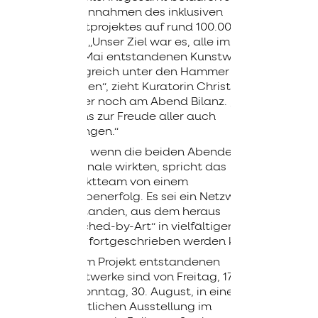
die Einnahmen des inklusiven
Kunstprojektes auf rund 100.000
Euro. „Unser Ziel war es, alle im April
und Mai entstandenen Kunstwerke
erfolgreich unter den Hammer zu
bringen“, zieht Kuratorin Christine
Rother noch am Abend Bilanz. „Das
ist uns zur Freude aller auch
gelungen.“
Auch wenn die beiden Abende wie
ein Finale wirkten, spricht das
Projektteam von einem
Etappenerfolg. Es sei ein Netzwerk
entstanden, aus dem heraus
„Touched-by-Art“ in vielfältiger
Form fortgeschrieben werden kann.
Alle im Projekt entstandenen
Kunstwerke sind von Freitag, 17. Juli,
bis Sonntag, 30. August, in einer
öffentlichen Ausstellung im