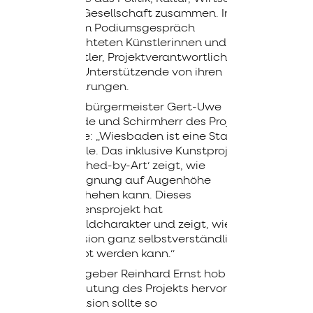
und Gesellschaft zusammen. In
einem Podiumsgespräch
berichteten Künstlerinnen und
Künstler, Projektverantwortliche
und Unterstützende von ihren
Erfahrungen.
Oberbürgermeister Gert-Uwe
Mende und Schirmherr des Projekts
sagte: „Wiesbaden ist eine Stadt
für alle. Das inklusive Kunstprojekt
‚Touched-by-Art‘ zeigt, wie
Begegnung auf Augenhöhe
geschehen kann. Dieses
Herzensprojekt hat
Vorbildcharakter und zeigt, wie
Inklusion ganz selbstverständlich
gelebt werden kann.“
Gastgeber Reinhard Ernst hob die
Bedeutung des Projekts hervor:
„Inklusion sollte so