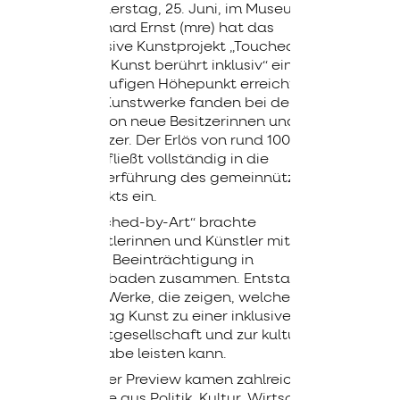
Donnerstag, 25. Juni, im Museum
Reinhard Ernst (mre) hat das
inklusive Kunstprojekt „Touched-by-
Art – Kunst berührt inklusiv“ einen
vorläufigen Höhepunkt erreicht.
Alle Kunstwerke fanden bei der
Auktion neue Besitzerinnen und
Besitzer. Der Erlös von rund 100.000
Euro fließt vollständig in die
Weiterführung des gemeinnützigen
Projekts ein.
„Touched-by-Art“ brachte
Künstlerinnen und Künstler mit und
ohne Beeinträchtigung in
Wiesbaden zusammen. Entstanden
sind Werke, die zeigen, welchen
Beitrag Kunst zu einer inklusiven
Stadtgesellschaft und zur kulturelle
Teilhabe leisten kann.
Bei der Preview kamen zahlreiche
Gäste aus Politik, Kultur, Wirtschaft