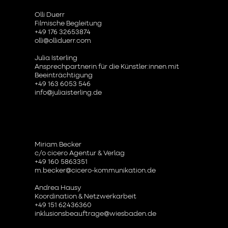
Olli Duerr
Filmische Begleitung
+49 176 32653874
olli@olliduerr.com
Julia Isterling
Ansprechpartnerin für die Künstler:innen mit
Beeinträchtigung
+49 163 6053 546
info@juliaisterling.de
Miriam Becker
c/o cicero Agentur & Verlag
+49 160 5863351
m.becker@cicero-kommunikation.de
Andrea Hausy
Koordination & Netzwerkarbeit
+49 151 62436360
inklusionsbeauftrage@wiesbaden.de