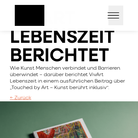
Direkt
02.04.2026
Open mai
zum
VIVART
Inhalt
LEBENSZEIT
BERICHTET
Wie Kunst Menschen verbindet und Barrieren
überwindet – darüber berichtet VivArt
Lebenszeit in einem ausführlichen Beitrag über
„Touched by Art – Kunst berührt inklusiv“.
← Zurück