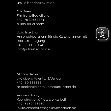
ursula.bender@evim.de
Olli Duerr
Filmische Begleitung
+49 176 32653874
olli@olliduerr.com
Julia Isterling
Ansprechpartnerin für die Künstler:innen mit
Beeinträchtigung
+49 163 6053 546
info@juliaisterling.de
Miriam Becker
c/o cicero Agentur & Verlag
+49 160 5863351
m.becker@cicero-kommunikation.de
Andrea Hausy
Koordination & Netzwerkarbeit
+49 151 62436360
inklusionsbeauftrage@wiesbaden.de