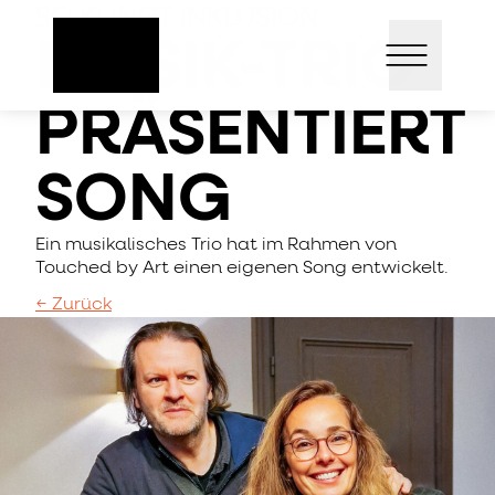
Direkt
SO KLINGT INKLUSION
Open mai
zum
MUSIK-TRIO
Inhalt
PRÄSENTIERT
SONG
Ein musikalisches Trio hat im Rahmen von
Touched by Art einen eigenen Song entwickelt.
← Zurück